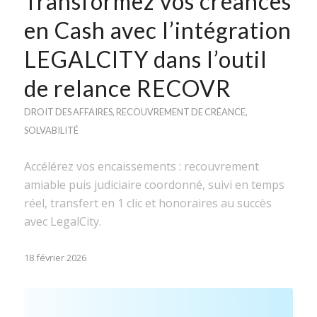
Transformez vos créances
en Cash avec l’intégration
LEGALCITY dans l’outil
de relance RECOVR
DROIT DES AFFAIRES
,
RECOUVREMENT DE CRÉANCE
,
SOLVABILITÉ
Accélérez vos encaissements : recouvrement
amiable puis judiciaire coordonné, suivi en temps
réel, transfert en 1 clic et honoraires au succès
avec LegalCity.
18 février 2026