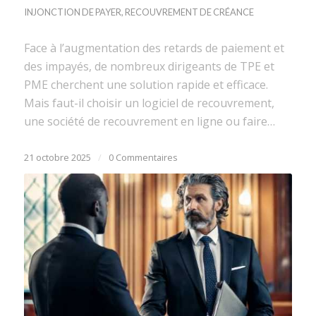
INJONCTION DE PAYER
,
RECOUVREMENT DE CRÉANCE
Face à l’augmentation des retards de paiement et
des impayés, de nombreux dirigeants de TPE et
PME cherchent une solution rapide et efficace.
Mais faut-il choisir un logiciel de recouvrement,
une société de recouvrement en ligne ou faire…
21 octobre 2025
/
0 Commentaires