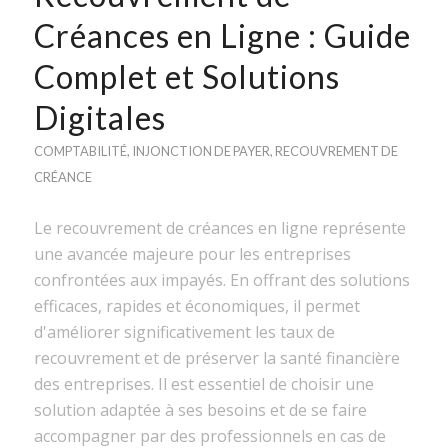
Créances en Ligne : Guide
Complet et Solutions
Digitales
COMPTABILITÉ
,
INJONCTION DE PAYER
,
RECOUVREMENT DE
CRÉANCE
Le recouvrement de créances en ligne représente
une avancée majeure pour les entreprises
confrontées aux impayés. En offrant des solutions
efficaces, rapides et économiques, il permet
d'améliorer significativement les taux de
recouvrement et de préserver la santé financière
des entreprises. Il est essentiel de choisir une
solution adaptée à ses besoins et de se faire
accompagner par des professionnels en cas de