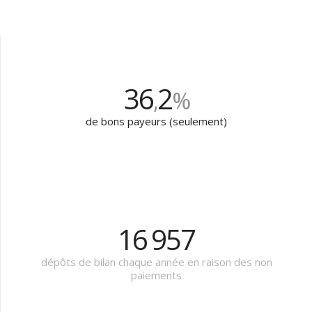
36
2
,
%
de bons payeurs (seulement)
16
000
dépôts de bilan chaque année en raison des non
paiements