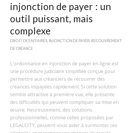
injonction de payer : un
outil puissant, mais
complexe
DROIT DES AFFAIRES
,
INJONCTION DE PAYER
,
RECOUVREMENT
DE CRÉANCE
L’ordonnance en injonction de payer en ligne est
une procédure judiciaire simplifiée conçue pour
permettre aux créanciers de recouvrer des
créances impayées rapidement. Si cette solution
semble attractive à première vue, elle présente
des difficultés qui peuvent compliquer sa mise en
œuvre. Heureusement, des solutions
professionnelles, comme celles proposées par
LEGALCITY, peuvent vous aider à surmonter ces
obstacles et maximiser vos chances de succès.