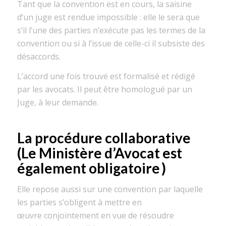
Tant que la convention est en cours, la saisine
d’un juge est
rendue
impossible : elle
le
sera que
s’il l’une des parties n’exécute pas
les termes de
la
convention ou si
à l’issue
de celle-ci il subsiste des
désaccords.
L’
accord
une fois trouvé
est
formalisé et
rédigé
par les avocats
. Il
peut être homologué
par un
Juge,
à leur demand
e.
La procédure collaborative
(
Le Ministère d’Avocat est
également
obligatoire
)
Elle
repose
aussi
sur une convention par laquelle
les parties s’obligent à
mettre en
œuvre
conjointement en vue de résoudre