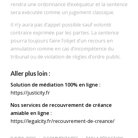
rendra
une
ordonnance d’exéquatur
et l
a sentence
sera exécutée comme
un
jugement
classique.
Il n’y aura pas d’appel possible
sauf volonté
contraire
exprimée par
l
es parties.
La sentence
pourra
toujours faire l’objet d’un recours en
annulation
comme
en cas d’incompétence du
tribunal ou de violation de règles d’ordre public
.
Aller plus loin :
Solution de médiation 100% en ligne :
https://justicity.fr
Nos services de recouvrement de créance
amiable en ligne :
https://legalcity.fr/recouvrement-de-creance/