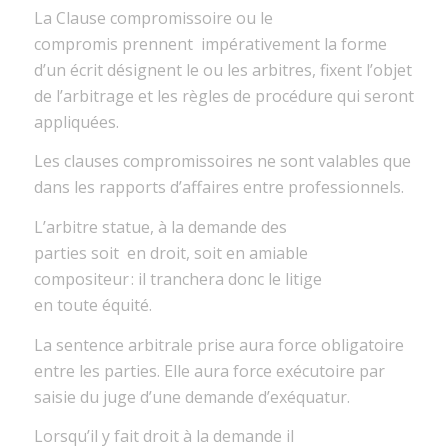
La Clause compromissoire
ou le
compromis
prennent
impérativement
la forme
d’un écrit désigne
nt
le ou les arbitres, fixe
nt
l’objet
de l’arbitrage et les règles de procédure qui seront
appliquées.
Les clauses compromissoires
ne sont valables que
dans les rapports
d’affaires
entre professionnels.
L’arbitre statue,
à la demande des
parties
soit
en
droit, soit en amiable
compositeu
r :
il tranchera
donc
le litige
en
toute
équité.
La
sentence
arbitrale
prise aura
force obligatoire
entre les parties.
Elle aura
force exécutoire
par
saisie du
juge
d’une demande d’exéquatur.
Lorsqu’il y fait droi
t à la demande
il