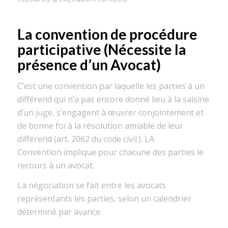
La convention de procédure
participative
(Nécessite la
présence d’un Avocat)
C’est
une convention par laquelle les parties à un
différend qui n’a pas encore donné lieu à la saisine
d’un juge, s’engagent à œuvrer conjointement et
de bonne foi à la résolution amiable de leur
différend (art. 2062 du code civil.).
LA
Convention
implique pour chacune des parties le
recours à un avocat.
La négociation se fait entre les avocats
représentants les parties, selon un calendrier
déterminé par avance.