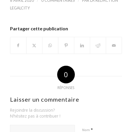
/
/
8 AVRIL 2020
0 COMMENTAIRES
PAR
LA RÉDACTION
LEGALCITY
Partager cette publication
0
RÉPONSES
Laisser un commentaire
Rejoindre la discussion?
N’hésitez pas à contribuer !
*
Nom