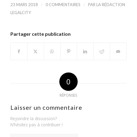
/
/
23 MARS 2018
0 COMMENTAIRES
PAR
LA RÉDACTION
LEGALCITY
Partager cette publication
0
RÉPONSES
Laisser un commentaire
Rejoindre la discussion?
N’hésitez pas à contribuer !