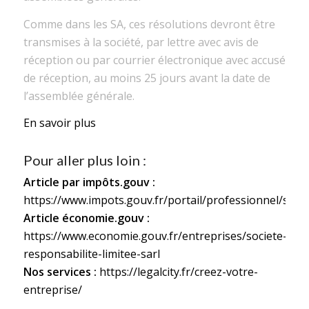
Comme dans les SA, ces résolutions devront être
transmises à la société, par lettre avec avis de
réception ou par courrier électronique avec accusé
de réception, au moins 25 jours avant la date de
l’assemblée générale.
En savoir plus
Pour aller plus loin :
Article par impôts.gouv :
https://www.impots.gouv.fr/portail/professionnel/socie
Article économie.gouv :
https://www.economie.gouv.fr/entreprises/societe-
responsabilite-limitee-sarl
Nos services :
https://legalcity.fr/creez-votre-
entreprise/