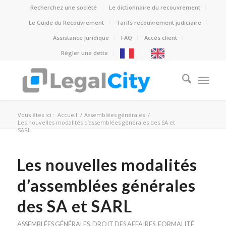
Recherchez une société
Le dictionnaire du recouvrement
Le Guide du Recouvrement
Tarifs recouvrement judiciaire
Assistance juridique
FAQ
Accès client
Régler une dette
Vous êtes ici :
Accueil
/
Assemblées générales
/
Les nouvelles modalités d’assemblées générales des SA et
SARL
Les nouvelles modalités
d’assemblées générales
des SA et SARL
ASSEMBLÉES GÉNÉRALES
,
DROIT DES AFFAIRES
,
FORMALITÉ