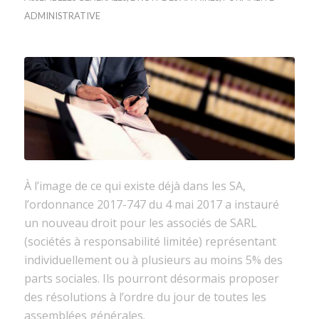
ADMINISTRATIVE
À l’image de ce qui existe déjà dans les SA,
l’ordonnance 2017-747 du 4 mai 2017 a instauré
un nouveau droit pour les associés de SARL
(sociétés à responsabilité limitée) représentant
individuellement ou à plusieurs au moins 5% des
parts sociales. Ils pourront désormais proposer
des résolutions à l’ordre du jour de toutes les
assemblées générales.