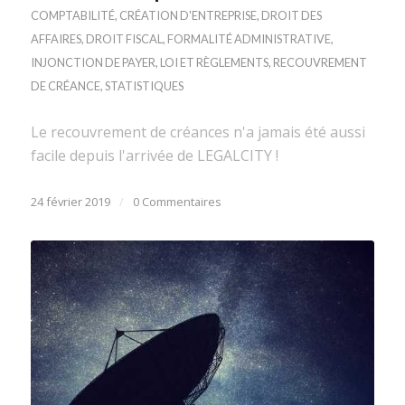
COMPTABILITÉ
,
CRÉATION D'ENTREPRISE
,
DROIT DES
AFFAIRES
,
DROIT FISCAL
,
FORMALITÉ ADMINISTRATIVE
,
INJONCTION DE PAYER
,
LOI ET RÈGLEMENTS
,
RECOUVREMENT
DE CRÉANCE
,
STATISTIQUES
Le recouvrement de créances n'a jamais été aussi
facile depuis l'arrivée de LEGALCITY !
24 février 2019
/
0 Commentaires