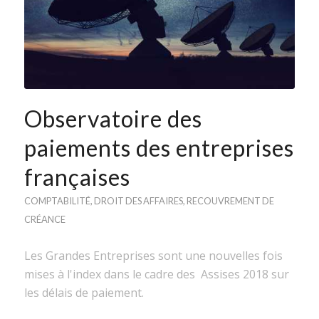
Observatoire des
paiements des entreprises
françaises
COMPTABILITÉ
,
DROIT DES AFFAIRES
,
RECOUVREMENT DE
CRÉANCE
Les Grandes Entreprises sont une nouvelles fois
mises à l'index dans le cadre des Assises 2018 sur
les délais de paiement.