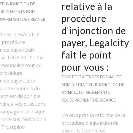
relative à la
TÉ
,
INJONCTION DE
T RÈGLEMENTS
,
NON
procédure
OUVREMENT DE CRÉANCE
d’injonction de
choisir LEGALCITY
payer, Legalcity
e procédure
n de payer: Suivi
fait le point
isé: LEGALCITY offre
pour vous :
ersonnalisé tout au
 procédure
DROIT DES AFFAIRES
,
FORMALITÉ
on de payer. Leur
ADMINISTRATIVE
,
INJONCTION DE
 professionnels du
PAYER
,
LOI ET RÈGLEMENTS
,
ent est disponible
RECOUVREMENT DE CRÉANCE
ndre à vos questions
ccompagner à chaque
Un an après la réforme de la
rocessus. Notation 5
procédure d'injonction de
 Trustpilot:
payer, le Cabinet de