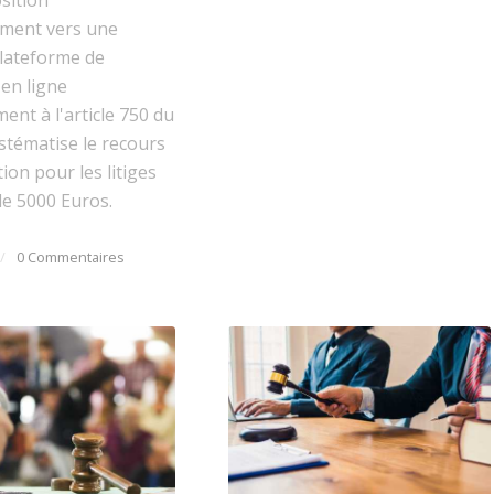
ment vers une
plateforme de
en ligne
nt à l'article 750 du
stématise le recours
ion pour les litiges
de 5000 Euros.
/
0 Commentaires