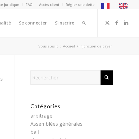
ce juridique
FAQ
Accès client
Régler une dette
alité
Se connecter
S’inscrire
Vous êtes ici :
Accueil
/
injonction de payer
es
Catégories
arbitrage
Assemblées générales
bail