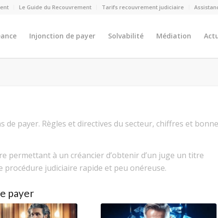
ment
Le Guide du Recouvrement
Tarifs recouvrement judiciaire
Assistan
éance
Injonction de payer
Solvabilité
Médiation
Actu
ns de payer. Règles et directives du secteur, chiffres et bonn
ure permettant à un créancier d’obtenir d’un juge un titre
e procédure judiciaire rapide et peu onéreuse.
de payer