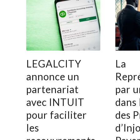
LEGALCITY
La
annonce un
Repr
partenariat
par u
avec INTUIT
dans 
pour faciliter
des 
les
d’Inj