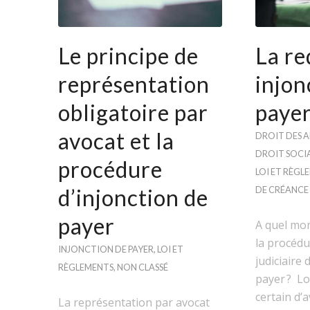
Le principe de
La re
représentation
injon
obligatoire par
paye
avocat et la
DROIT DES A
DROIT SOCI
procédure
LOI ET RÈGL
d’injonction de
DE CRÉANCE
payer
A quel mom
la procéd
INJONCTION DE PAYER
,
LOI ET
judiciaire 
RÈGLEMENTS
,
NON CLASSÉ
payer ? L
certain d’a
La représentation par avocat