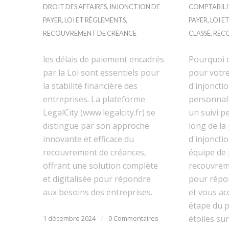
DROIT DES AFFAIRES
,
INJONCTION DE
COMPTABILI
PAYER
,
LOI ET RÈGLEMENTS
,
PAYER
,
LOI E
RECOUVREMENT DE CRÉANCE
CLASSÉ
,
REC
les délais de paiement encadrés
Pourquoi 
par la Loi sont essentiels pour
pour votr
la stabilité financière des
d'injonctio
entreprises. La plateforme
personnal
LegalCity (www.legalcity.fr) se
un suivi p
distingue par son approche
long de la
innovante et efficace du
d'injoncti
recouvrement de créances,
équipe de
offrant une solution complète
recouvrem
et digitalisée pour répondre
pour répo
aux besoins des entreprises.
et vous a
étape du p
étoiles sur
1 décembre 2024
/
0 Commentaires