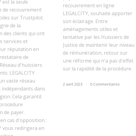
est la seule
recouvrement en ligne
e de recouvrement
LEGALCITY, souhaite apporter
oiles sur Trustpilot.
son éclairage. Entre
gne de la
aménagements utiles et
n des clients qui ont
tentative par les Huissiers de
rs services et
Justice de maintenir leur niveau
eur réputation en
de rémunération, retour sur
restataire de
une réforme qui n'a pas d'effet
 Réseau d'huissiers
sur la rapidité de la procédure.
nts: LEGALCITY
un vaste réseau
2 avril 2023
/
0 Commentaires
rs indépendants dans
égion. Cela garantit
 procédure
on de payer.
en cas d'opposition :
 vous redirigera en
sition