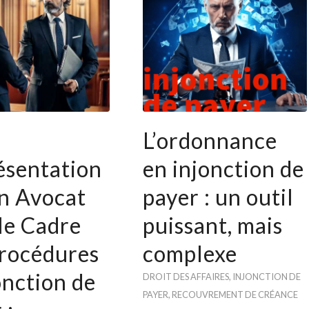
L’ordonnance
ésentation
en injonction de
n Avocat
payer : un outil
le Cadre
puissant, mais
Procédures
complexe
onction de
DROIT DES AFFAIRES
,
INJONCTION DE
PAYER
,
RECOUVREMENT DE CRÉANCE