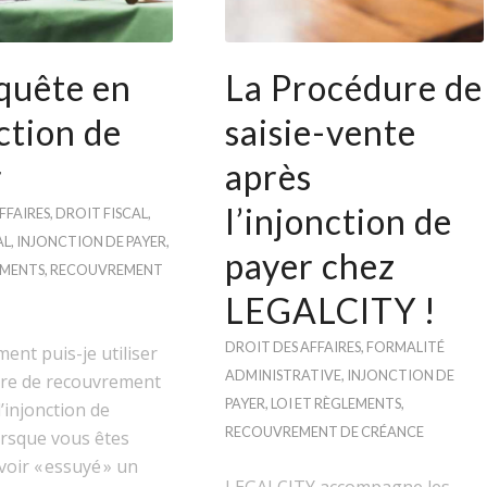
quête en
La Procédure de
ction de
saisie-vente
r
après
l’injonction de
FFAIRES
,
DROIT FISCAL
,
AL
,
INJONCTION DE PAYER
,
payer chez
EMENTS
,
RECOUVREMENT
LEGALCITY !
DROIT DES AFFAIRES
,
FORMALITÉ
ent puis-je utiliser
ADMINISTRATIVE
,
INJONCTION DE
ure de recouvrement
PAYER
,
LOI ET RÈGLEMENTS
,
d’injonction de
RECOUVREMENT DE CRÉANCE
orsque vous êtes
voir « essuyé » un