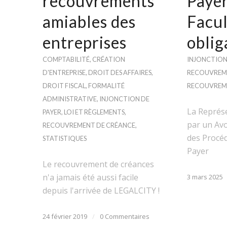
recouvrements
Payer
amiables des
Facul
entreprises
oblig
COMPTABILITÉ
,
CRÉATION
INJONCTION
D'ENTREPRISE
,
DROIT DES AFFAIRES
,
RECOUVREM
DROIT FISCAL
,
FORMALITÉ
RECOUVREM
ADMINISTRATIVE
,
INJONCTION DE
La Représ
PAYER
,
LOI ET RÈGLEMENTS
,
par un Avo
RECOUVREMENT DE CRÉANCE
,
des Procéd
STATISTIQUES
Payer
Le recouvrement de créances
n'a jamais été aussi facile
3 mars 2025
depuis l'arrivée de LEGALCITY !
24 février 2019
/
0 Commentaires