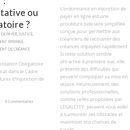
 :
L’ordonnance en injonction de
tative ou
payer en ligne est une
atoire ?
procédure judiciaire simplifiée
conçue pour permettre aux
 DE PAYER
,
JUSTICE
,
créanciers de recouvrer des
ENT AMIABLE
,
créances impayées rapidement.
ENT DE CRÉANCE
Si cette solution semble
attractive à première vue, elle
entation Obligatoire
présente des difficultés qui
cat dans le Cadre
peuvent compliquer sa mise en
ures d’Injonction de
œuvre. Heureusement, des
solutions professionnelles,
comme celles proposées par
/
0 Commentaires
LEGALCITY, peuvent vous aider
à surmonter ces obstacles et
maximiser vos chances de
succès.