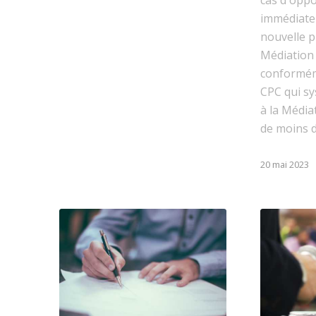
immédiate
nouvelle 
Médiation 
conforméme
CPC qui sy
à la Médiat
de moins 
20 mai 2023