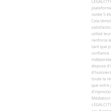
LEGALCITY 
plateform
notée 5 ét
Cela témoi
satisfactio
utilisé leu
renforce l
tant que p
confiance.
indépenda
dispose d'
d'huissie
toute la r
que votre
d'injoncti
Médiation 
LEGALCITY
cas d'oppo